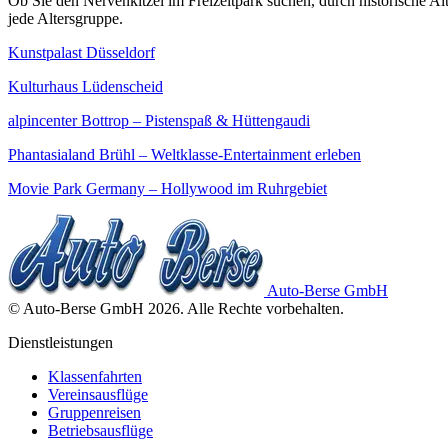
Ob Sie den Nervenkitzel im Freizeitpark suchen, durch historische A
jede Altersgruppe.
Kunstpalast Düsseldorf
Kulturhaus Lüdenscheid
alpincenter Bottrop – Pistenspaß & Hüttengaudi
Phantasialand Brühl – Weltklasse-Entertainment erleben
Movie Park Germany – Hollywood im Ruhrgebiet
Auto-Berse GmbH
©
Auto-Berse GmbH
2026
. Alle Rechte vorbehalten.
Dienstleistungen
Klassenfahrten
Vereinsausflüge
Gruppenreisen
Betriebsausflüge